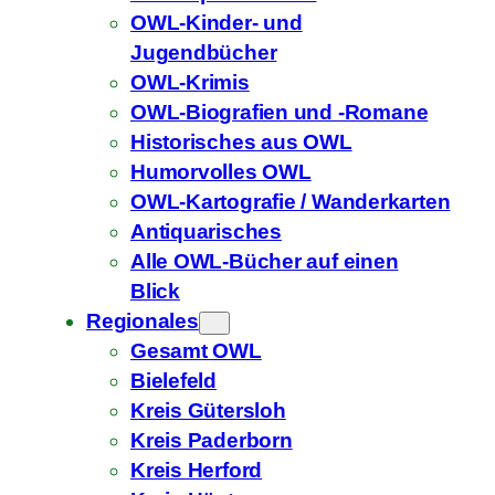
OWL-Kinder- und
Jugendbücher
OWL-Krimis
OWL-Biografien und -Romane
Historisches aus OWL
Humorvolles OWL
OWL-Kartografie / Wanderkarten
Antiquarisches
Alle OWL-Bücher auf einen
Blick
Regionales
Gesamt OWL
Bielefeld
Kreis Gütersloh
Kreis Paderborn
Kreis Herford