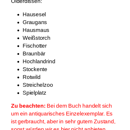
Olderdissen:
Hausesel
Graugans
Hausmaus
Weißstorch
Fischotter
Braunbär
Hochlandrind
Stockente
Rotwild
Streichelzoo
Spielplatz
Zu beachten:
Bei dem Buch handelt sich
um ein antiquarisches Einzelexemplar. Es
ist gerbraucht, aber in sehr gutem Zustand,
sonst würden wir es hier nicht anbieten.