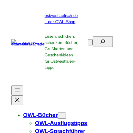
Zum
Inhalt
ostwestfaelisch.de
springen
– der OWL-Shop
Lesen, schicken,
Suchen
schenken: Bücher,
Grußkarten und
Geschenkideen
für Ostwestfalen-
Lippe
OWL-Bücher
OWL-Ausflugstipps
OWL-Sprachführer