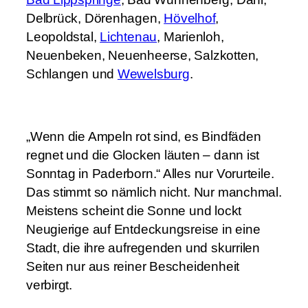
e
Delbrück, Dörenhagen,
Hövelhof
,
s
Leopoldstal,
Lichtenau
, Marienloh,
e
Neuenbeken, Neuenheerse, Salzkotten,
h
Schlangen und
Wewelsburg
.
e
n
h
„Wenn die Ampeln rot sind, es Bindfäden
a
regnet und die Glocken läuten – dann ist
b
Sonntag in Paderborn.“ Alles nur Vorurteile.
e
Das stimmt so nämlich nicht. Nur manchmal.
n
Meistens scheint die Sonne und lockt
m
Neugierige auf Entdeckungsreise in eine
u
Stadt, die ihre aufregenden und skurrilen
s
Seiten nur aus reiner Bescheidenheit
s
verbirgt.
M