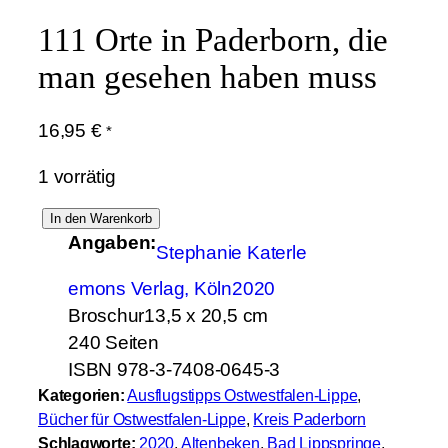
111 Orte in Paderborn, die
man gesehen haben muss
16,95
€
*
1 vorrätig
1
In den Warenkorb
Angaben:
1
Stephanie Katerle
1
emons Verlag, Köln
2020
O
Broschur
13,5 x 20,5 cm
r
240 Seiten
t
ISBN 978-3-7408-0645-3
e
Kategorien:
Ausflugstipps Ostwestfalen-Lippe
, 
i
Bücher für Ostwestfalen-Lippe
, 
Kreis Paderborn
n
Schlagworte:
2020
, 
Altenbeken
, 
Bad Lippspringe
, 