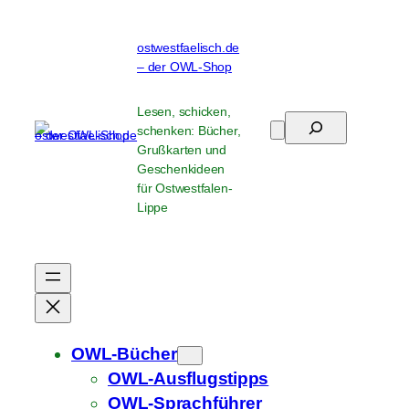
Zum
Inhalt
ostwestfaelisch.de
springen
– der OWL-Shop
Lesen, schicken,
Suchen
schenken: Bücher,
Grußkarten und
Geschenkideen
für Ostwestfalen-
Lippe
OWL-Bücher
OWL-Ausflugstipps
OWL-Sprachführer