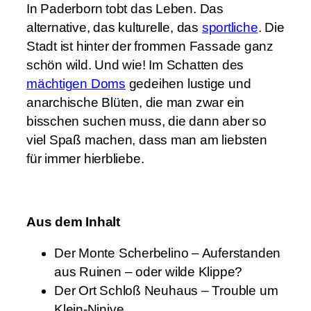
e
In Paderborn tobt das Leben. Das
n
alternative, das kulturelle, das
sportliche
. Die
g
Stadt ist hinter der frommen Fassade ganz
e
schön wild. Und wie! Im Schatten des
mächtigen Doms
gedeihen lustige und
anarchische Blüten, die man zwar ein
bisschen suchen muss, die dann aber so
viel Spaß machen, dass man am liebsten
für immer hierbliebe.
Aus dem Inhalt
Der Monte Scherbelino – Auferstanden
aus Ruinen – oder wilde Klippe?
Der Ort Schloß Neuhaus – Trouble um
Klein-Ninive