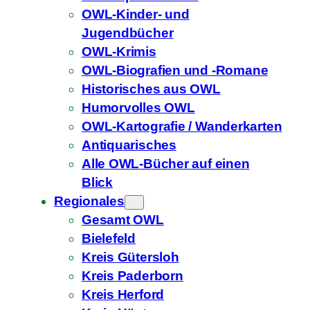
OWL-Kinder- und
Jugendbücher
OWL-Krimis
OWL-Biografien und -Romane
Historisches aus OWL
Humorvolles OWL
OWL-Kartografie / Wanderkarten
Antiquarisches
Alle OWL-Bücher auf einen
Blick
Regionales
Gesamt OWL
Bielefeld
Kreis Gütersloh
Kreis Paderborn
Kreis Herford