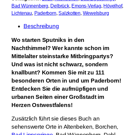
P
Bad Wünnenberg
, 
Delbrück
, 
Emons-Verlag
, 
Hövelhof
, 
a
Lichtenau
, 
Paderborn
, 
Salzkotten
, 
Wewelsburg
d
Beschreibung
e
r
Wo starten Sputniks in den
b
Nachthimmel? Wer kannte schon im
o
Mittelalter steinstarke Mitbringpartys?
r
Und was ist nicht schwarz, sondern
n
knallbunt? Kommen Sie mit zu 111
,
besonderen Orten in und um Paderborn!
d
Entdecken Sie die aufmüpfigen und
i
urbanen Seiten einer Großstadt im
e
Herzen Ostwestfalens!
m
a
Zusätzlich führt sie dieses Buch an
n
sehenswerte Orte in Altenbeken, Borchen,
g
Bad Lippspringe
, Bad Wünnenberg, Dahl,