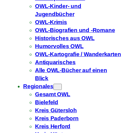
OWL-Kinder- und
Jugendbücher
OWL-Krimis
OWL-Biografien und -Romane
Historisches aus OWL
Humorvolles OWL
OWL-Kartografie / Wanderkarten
Antiquarisches
Alle OWL-Bücher auf einen
Blick
Regionales
Gesamt OWL
Bielefeld
Kreis Gütersloh
Kreis Paderborn
Kreis Herford