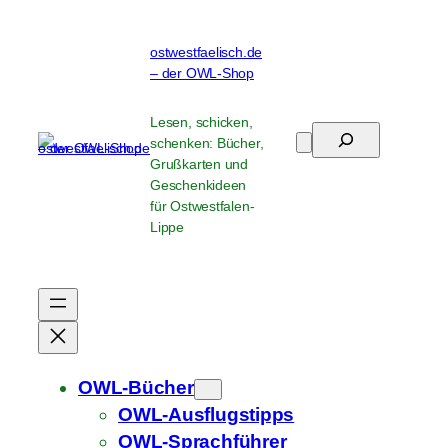
Zum
Inhalt
ostwestfaelisch.de
springen
– der OWL-Shop
Lesen, schicken,
Suchen
schenken: Bücher,
Grußkarten und
Geschenkideen
für Ostwestfalen-
Lippe
OWL-Bücher
OWL-Ausflugstipps
OWL-Sprachführer