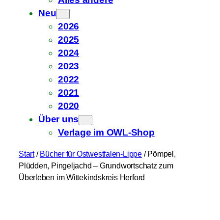
Neu
2026
2025
2024
2023
2022
2021
2020
Über uns
Verlage im OWL-Shop
Start
/
Bücher für Ostwestfalen-Lippe
/ Pömpel,
Plüdden, Pingeljachd – Grundwortschatz zum
Überleben im Wittekindskreis Herford