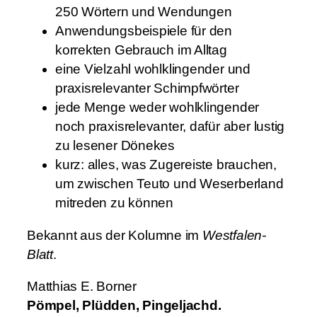
a
250 Wörtern und Wendungen
t
Anwendungsbeispiele für den
z
korrekten Gebrauch im Alltag
z
eine Vielzahl wohlklingender und
u
praxisrelevanter Schimpfwörter
m
jede Menge weder wohlklingender
Ü
noch praxisrelevanter, dafür aber lustig
b
zu lesener Dönekes
e
kurz: alles, was Zugereiste brauchen,
r
um zwischen Teuto und Weserberland
l
mitreden zu können
e
b
Bekannt aus der Kolumne im
Westfalen-
e
Blatt
.
n
Matthias E. Borner
i
Pömpel, Plüdden, Pingeljachd.
m