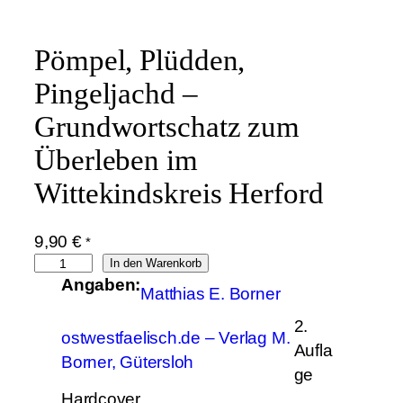
Pömpel, Plüdden,
Pingeljachd –
Grundwortschatz zum
Überleben im
Wittekindskreis Herford
9,90
€
*
P
In den Warenkorb
Angaben:
ö
Matthias E. Borner
m
2.
p
ostwestfaelisch.de – Verlag M.
Aufla
e
Borner, Gütersloh
ge
l
Hardcover