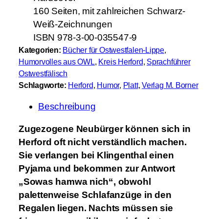
,
160 Seiten, mit zahlreichen Schwarz-
P
Weiß-Zeichnungen
l
ISBN 978-3-00-035547-9
ü
Kategorien:
Bücher für Ostwestfalen-Lippe
, 
d
Humorvolles aus OWL
, 
Kreis Herford
, 
Sprachführer
d
Ostwestfälisch
e
Schlagworte:
Herford
, 
Humor
, 
Platt
, 
Verlag M. Borner
n
Beschreibung
,
P
Zugezogene Neubürger können sich in
i
Herford oft nicht verständlich machen.
n
Sie verlangen bei Klingenthal einen
g
Pyjama und bekommen zur Antwort
e
„Sowas hamwa nich“, obwohl
l
palettenweise Schlafanzüge in den
j
Regalen liegen. Nachts müssen sie
a