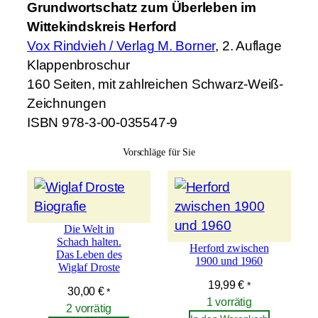
Grundwortschatz zum Überleben im
W
Wittekindskreis Herford
i
Vox Rindvieh / Verlag M. Borner
, 2. Auflage
t
Klappenbroschur
t
160 Seiten, mit zahlreichen Schwarz-Weiß-
e
Zeichnungen
k
ISBN 978-3-00-0
35547
-9
i
n
Vorschläge für Sie
d
s
k
r
Die Welt in
e
Schach halten.
Herford zwischen
Das Leben des
i
1900 und 1960
Wiglaf Droste
s
19,99
€
*
30,00
€
*
H
1 vorrätig
2 vorrätig
e