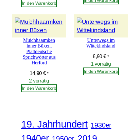
In den Warenkorb
In den Warenkorb
r
f
o
r
Muichhäarmken
Unterwegs im
d
inner Büxen.
Wittekindsland
M
Plattdeutsche
8,90
€
Sprichwörter aus
*
e
Herford
1 vorrätig
n
In den Warenkorb
14,90
€
*
g
2 vorrätig
e
In den Warenkorb
19. Jahrhundert
1930er
1940er
2019
1950er