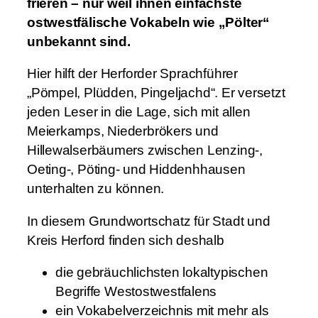
frieren – nur weil ihnen einfachste
c
ostwestfälische Vokabeln wie „Pölter“
h
unbekannt sind.
d
–
Hier hilft der Herforder Sprachführer
G
„Pömpel, Plüdden, Pingeljachd“. Er versetzt
r
jeden Leser in die Lage, sich mit allen
u
Meierkamps, Niederbrökers und
n
Hillewalserbäumers zwischen Lenzing-,
d
Oeting-, Pöting- und Hiddenhhausen
w
unterhalten zu können.
o
In diesem Grundwortschatz für Stadt und
r
Kreis Herford finden sich deshalb
t
s
die gebräuchlichsten lokaltypischen
c
Begriffe Westostwestfalens
h
ein Vokabelverzeichnis mit mehr als