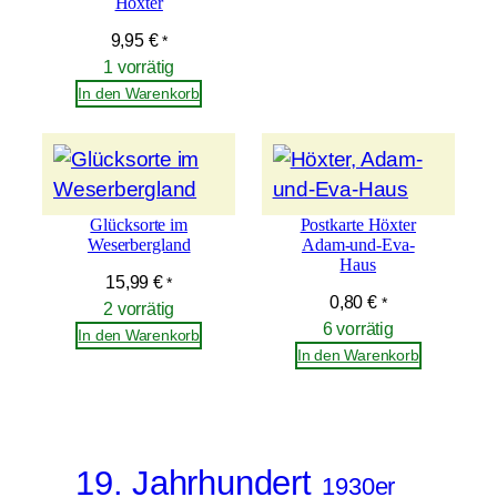
Höxter
a
9,95
€
*
-
1 vorrätig
H
In den Warenkorb
a
u
s
,
Glücksorte im
Postkarte Höxter
D
Weserbergland
Adam-und-Eva-
Haus
e
15,99
€
*
t
0,80
€
*
2 vorrätig
a
6 vorrätig
In den Warenkorb
In den Warenkorb
i
l
M
e
19. Jahrhundert
n
1930er