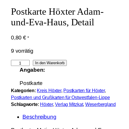
Postkarte Höxter Adam-
und-Eva-Haus, Detail
0,80
€
*
9 vorrätig
P
In den Warenkorb
Angaben:
o
s
Postkarte
t
Kategorien:
Kreis Höxter
, 
Postkarten für Höxter
, 
k
Postkarten und Grußkarten für Ostwestfalen-Lippe
a
Schlagworte:
Höxter
, 
Verlag Mitzkat
, 
Weserbergland
r
Beschreibung
t
e