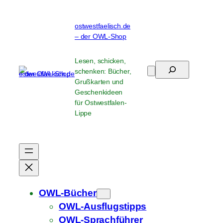
Zum
Inhalt
ostwestfaelisch.de
springen
– der OWL-Shop
Lesen, schicken,
Suchen
schenken: Bücher,
Grußkarten und
Geschenkideen
für Ostwestfalen-
Lippe
OWL-Bücher
OWL-Ausflugstipps
OWL-Sprachführer