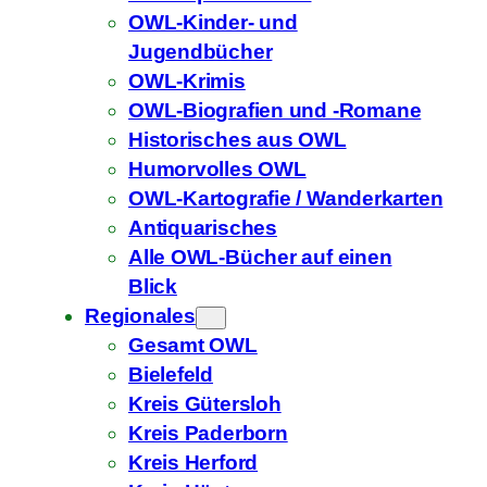
OWL-Kinder- und
Jugendbücher
OWL-Krimis
OWL-Biografien und -Romane
Historisches aus OWL
Humorvolles OWL
OWL-Kartografie / Wanderkarten
Antiquarisches
Alle OWL-Bücher auf einen
Blick
Regionales
Gesamt OWL
Bielefeld
Kreis Gütersloh
Kreis Paderborn
Kreis Herford