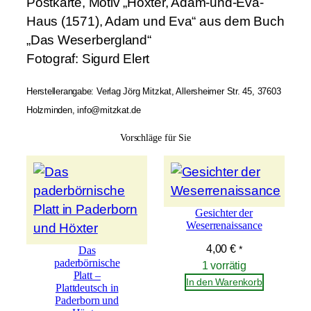
Postkarte, Motiv „Höxter, Adam-und-Eva-
H
Haus (1571), Adam und Eva“ aus dem Buch
ö
„Das Weserbergland“
x
Fotograf: Sigurd Elert
t
e
Herstellerangabe: Verlag Jörg Mitzkat, Allersheimer Str. 45, 37603
r
Holzminden, info@mitzkat.de
A
Vorschläge für Sie
d
a
m
-
Gesichter der
u
Weserrenaissance
n
4,00
€
Das
*
d
paderbörnische
1 vorrätig
-
Platt –
In den Warenkorb
Plattdeutsch in
E
Paderborn und
v