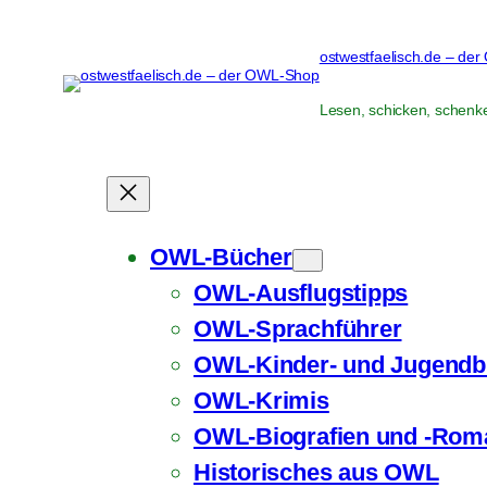
Zum
Inhalt
ostwestfaelisch.de – de
springen
Lesen, schicken, schenk
OWL-Bücher
OWL-Ausflugstipps
OWL-Sprachführer
OWL-Kinder- und Jugendb
OWL-Krimis
OWL-Biografien und -Rom
Historisches aus OWL