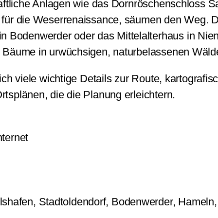
haftliche Anlagen wie das Dornröschenschloss 
 für die Weserrenaissance, säumen den Weg. Di
odenwerder oder das Mittelalterhaus in Nienov
e Bäume in urwüchsigen, naturbelassenen Wäld
ch viele wichtige Details zur Route, kartografis
splänen, die die Planung erleichtern.
nternet
shafen, Stadtoldendorf, Bodenwerder, Hameln,