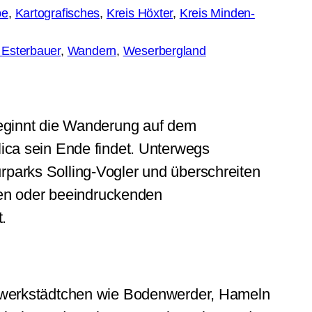
pe
, 
Kartografisches
, 
Kreis Höxter
, 
Kreis Minden-
 Esterbauer
, 
Wandern
, 
Weserbergland
eginnt die Wanderung auf dem
ica sein Ende findet. Unterwegs
parks Solling-Vogler und überschreiten
men oder beeindruckenden
.
hwerkstädtchen wie Bodenwerder, Hameln