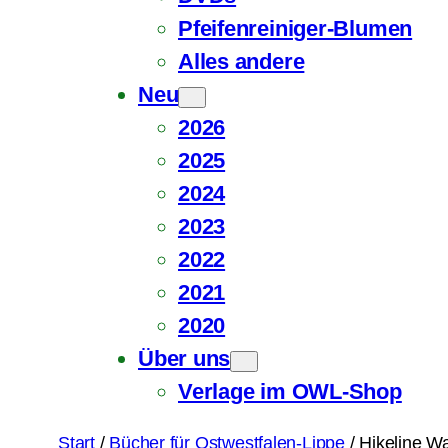
Pfeifenreiniger-Blumen
Alles andere
Neu
2026
2025
2024
2023
2022
2021
2020
Über uns
Verlage im OWL-Shop
Start
/
Bücher für Ostwestfalen-Lippe
/ Hikeline W