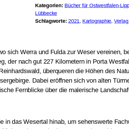
Kategorien:
Bücher für Ostwestfalen-Lip
Lübbecke
Schlagworte:
2021
, 
Kartographie
, 
Verlag
wo sich Werra und Fulda zur Weser vereinen, b
der nach gut 227 Kilometern in Porta Westfal
einhardswald, überqueren die Höhen des Natur
esergebirge. Dabei eröffnen sich von alten Tür
sche Fernblicke über die malerische Landschaft
ie in das Wesertal hinab, um sehenswerte Fac